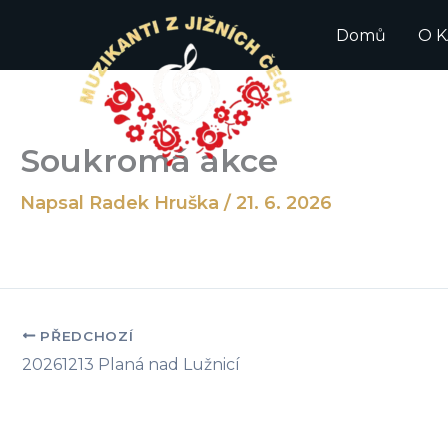
Přeskočit
Domů
O 
na
obsah
Soukromá akce
Napsal
Radek Hruška
/
21. 6. 2026
PŘEDCHOZÍ
20261213 Planá nad Lužnicí