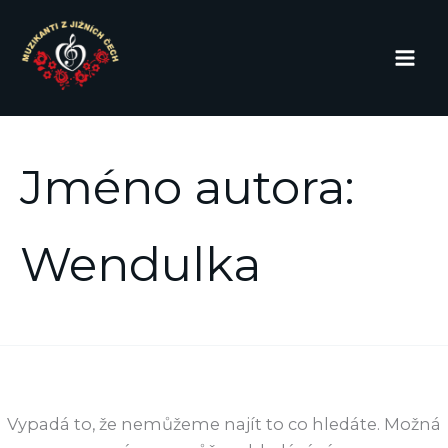
Přeskočit
na
obsah
Jméno autora:
Wendulka
Vypadá to, že nemůžeme najít to co hledáte. Možná