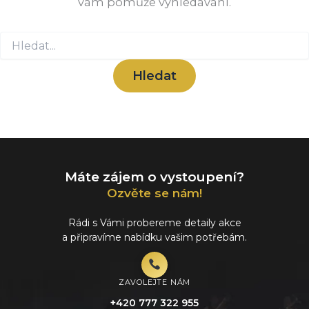
vám pomůže vyhledávání.
Vyhledat
pro:
Máte zájem o vystoupení?
Ozvěte se nám!
Rádi s Vámi probereme detaily akce
a připravíme nabídku vašim potřebám.
ZAVOLEJTE NÁM
+420 777 322 955